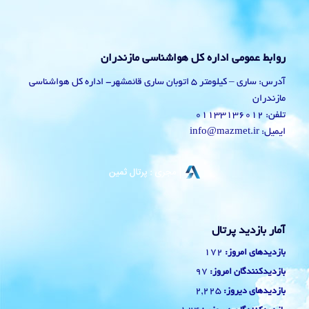
روابط عمومی اداره کل هواشناسی مازندران
آدرس: ساری – کیلومتر 5 اتوبان ساری قائمشهر- اداره کل هواشناسی
مازندران
تلفن: 01133136012
ایمیل: info@mazmet.ir
آمار بازدید پرتال
172
بازدیدهای امروز:
97
بازدیدکنندگان امروز:
2,225
بازدیدهای دیروز: