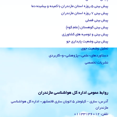
پیش بینی 5 روزه استان مازندران با کمینه و بیشینه دما
پیش بینی 7 روزه استان مازندران
پیش بینی فصلی
پیش بینی کوهستان (علم کوه)
پیش بینی و توصیه های کشاورزی
پیش بینی وضعیت پایداری جو
تحلیل وضعیت جوی
دستاوردهای-علمی،-پژوهشی-و-کاربردی
نشریات تخصصی
روابط عمومی اداره کل هواشناسی مازندران
آدرس: ساری – کیلومتر 5 اتوبان ساری قائمشهر- اداره کل هواشناسی
مازندران
تلفن: 01133136012