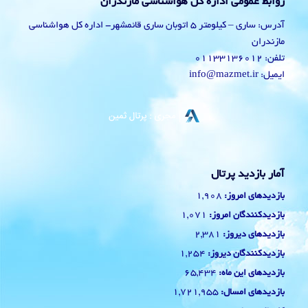
روابط عمومی اداره کل هواشناسی مازندران
آدرس: ساری – کیلومتر 5 اتوبان ساری قائمشهر- اداره کل هواشناسی
مازندران
تلفن: 01133136012
ایمیل: info@mazmet.ir
آمار بازدید پرتال
1,908
بازدیدهای امروز:
1,071
بازدیدکنندگان امروز:
2,381
بازدیدهای دیروز:
1,254
بازدیدکنندگان دیروز:
65,434
بازدیدهای این ماه:
1,721,955
بازدیدهای امسال: