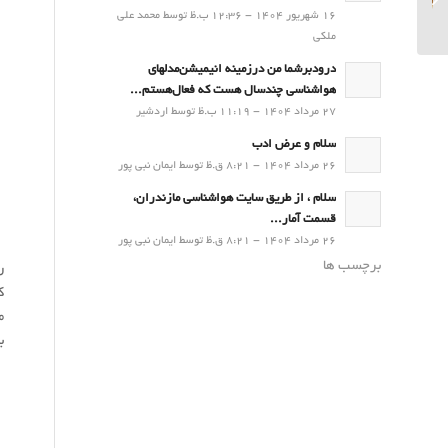
کشاورزی (13 آبان۱۴۰۳)
16 شهریور 1404 - 12:36 ب.ظ توسط محمد علی
ملکی
درودبرشما من درزمینه انیمیشن‌مدلهای
هواشناسی چندسال هست که فعال‌هستم...
27 مرداد 1404 - 11:19 ب.ظ توسط اردشیر
سلام و عرض ادب
26 مرداد 1404 - 8:21 ق.ظ توسط ایمان نبی پور
سلام ، از طریق سایت هواشناسی مازندران،
قسمت آمار...
26 مرداد 1404 - 8:21 ق.ظ توسط ایمان نبی پور
برچسب ها
ک
ب