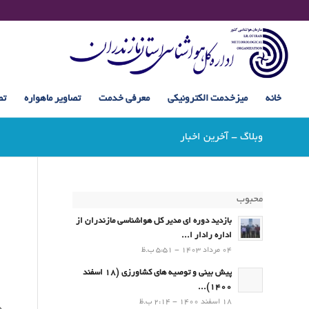
خانه
میزخدمت الکترونیکی
معرفی خدمت
تصاویر ماهواره
تص
وبلاگ - آخرین اخبار
محبوب
بازدید دوره ای مدیر کل هواشناسی مازندران از
اداره رادار ا...
04 مرداد 1403 - 5:51 ب.ظ
پیش بینی و توصیه های کشاورزی (18 اسفند
1400)...
18 اسفند 1400 - 2:14 ب.ظ