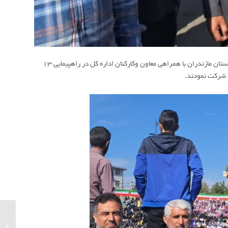
به گزارش روابط عمومی هواشناسی مازندران ، هوشنگ بهزادی مدیر کل هواشناسی استان مازندران با همراهی معاون وکارکنان اداره کل در راهپیمایی 13
ن شرکت نمودند.
پیام مد
مازندرا