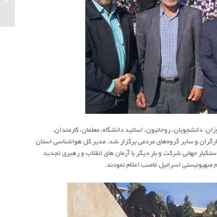
روز ملی
ز دانش‌آموزان، دانشجویان، روحانیون، اساتید دانشگاه، معلمان، کارمندان،
یثارگران و سایر گروه‌های مردمی برگزار شد، مدیر کل هواشناسی استان
ره کل در راهپیمایی ۱۳ آبان روز ملی مبارزه با استکبار جهانی شرکت و بار دیگر با آرمان های انقلاب و رهبری تجدید
یم صهیونیستی اسرائیل غاصب اعلام نمودند.