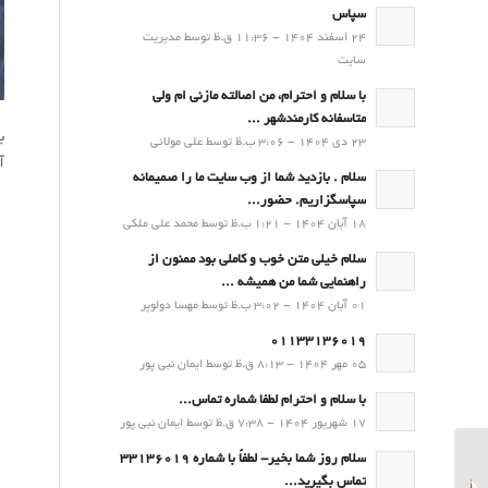
سپاس
24 اسفند 1404 - 11:36 ق.ظ توسط مدیریت
سایت
با سلام و احترام، من اصالته مازنی ام ولی
متاسفانه کارمندشهر ...
23 دی 1404 - 3:06 ب.ظ توسط علی مولائی
آ
سلام . بازدید شما از وب سایت ما را صمیمانه
سپاسگزاریم. حضور...
18 آبان 1404 - 1:21 ب.ظ توسط محمد علی ملکی
سلام خیلی متن خوب و کاملی بود ممنون از
راهنمایی شما من همیشه ...
01 آبان 1404 - 3:02 ب.ظ توسط مهسا دولوپر
01133136019
05 مهر 1404 - 8:13 ق.ظ توسط ایمان نبی پور
با سلام و احترام لطفا شماره تماس...
17 شهریور 1404 - 7:38 ق.ظ توسط ایمان نبی پور
سلام روز شما بخیر- لطفاً با شماره 33136019
پیش بینی و توصیه های
تماس بگیرید...