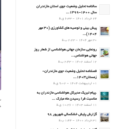
سالنامه تحلیل وضعیت جوی استان مازندران
سال 1400-1399...
24 خرداد 1401 - 6:33 ق.ظ
پیش بینی و توصیه های کشاورزی (30 مهر
۱۴۰۴)...
30 مهر 1404 - 2:23 ب.ظ
رونمایی سازمان جهانی هواشناسی از شعار روز
جهانی هواشناس...
12 اسفند 1402 - 2:43 ب.ظ
فصلنامه تحلیل وضعیت جوی مازندران-
زمستان۱۴۰۳...
01 اردیبهشت 1404 - 9:02 ق.ظ
.پيام تبريك مدیرکل هواشناسی مازندران به
مناسبت فرا رسيدن ماه مبارك ...
س
11 اسفند 1403 - 10:26 ق.ظ
خ
گزارش پایش خشکسالی شهریور 98
31 خرداد 1400 - 1:44 ب.ظ