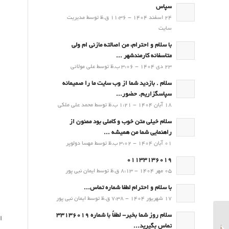
سپاس
24 اسفند 1404 - 11:36 ق.ظ توسط مدیریت
سایت
با سلام و احترام، من اصالته مازنی ام ولی
متاسفانه کارمندشهر ...
23 دی 1404 - 3:06 ب.ظ توسط علی مولائی
سلام . بازدید شما از وب سایت ما را صمیمانه
سپاسگزاریم. حضور...
18 آبان 1404 - 1:21 ب.ظ توسط محمد علی ملکی
سلام خیلی متن خوب و کاملی بود ممنون از
راهنمایی شما من همیشه ...
01 آبان 1404 - 3:02 ب.ظ توسط مهسا دولوپر
01133136019
05 مهر 1404 - 8:13 ق.ظ توسط ایمان نبی پور
با سلام و احترام لطفا شماره تماس...
17 شهریور 1404 - 7:38 ق.ظ توسط ایمان نبی پور
سلام روز شما بخیر- لطفاً با شماره 33136019
ا
پیش بینی و توصیه های
تماس بگیرید...