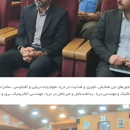
حورهای این همایش، ناوبری و هدایت در دریا، علوم پایه دریایی و اقیانوسی ، مخابرا
كانیك و مهندسی دریا ، پدافندعامل و غیرعامل در دریا ، مهندسی الكترونیك، برق و 