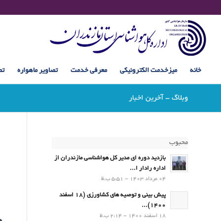
خانه
میزخدمت الکترونیکی
معرفی خدمت
تصاویر ماهواره
تص
وبلاگ - آخرین اخبار
محبوب
بازدید دوره ای مدیر کل هواشناسی مازندران از
اداره رادار ا...
04 مرداد 1403 - 5:51 ب.ظ
پیش بینی و توصیه های کشاورزی (18 اسفند
1400)...
18 اسفند 1400 - 2:14 ب.ظ