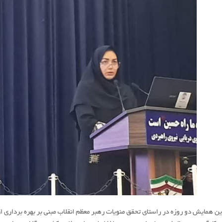
ین همایش دو روزه در راستای تحقق منویات رهبر معظم انقلاب مبنی بر بهره برداری