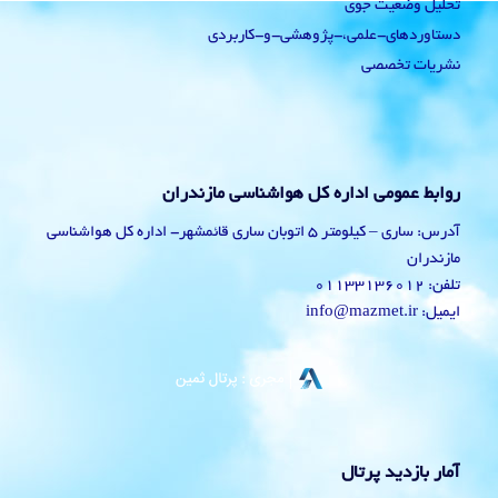
تحلیل وضعیت جوی
دستاوردهای-علمی،-پژوهشی-و-کاربردی
نشریات تخصصی
روابط عمومی اداره کل هواشناسی مازندران
آدرس: ساری – کیلومتر 5 اتوبان ساری قائمشهر- اداره کل هواشناسی
مازندران
تلفن: 01133136012
ایمیل: info@mazmet.ir
آمار بازدید پرتال