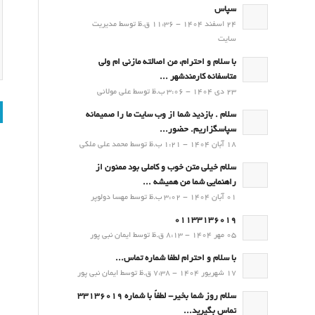
سپاس
24 اسفند 1404 - 11:36 ق.ظ توسط مدیریت
سایت
با سلام و احترام، من اصالته مازنی ام ولی
متاسفانه کارمندشهر ...
23 دی 1404 - 3:06 ب.ظ توسط علی مولائی
سلام . بازدید شما از وب سایت ما را صمیمانه
سپاسگزاریم. حضور...
18 آبان 1404 - 1:21 ب.ظ توسط محمد علی ملکی
سلام خیلی متن خوب و کاملی بود ممنون از
راهنمایی شما من همیشه ...
01 آبان 1404 - 3:02 ب.ظ توسط مهسا دولوپر
01133136019
05 مهر 1404 - 8:13 ق.ظ توسط ایمان نبی پور
با سلام و احترام لطفا شماره تماس...
17 شهریور 1404 - 7:38 ق.ظ توسط ایمان نبی پور
سلام روز شما بخیر- لطفاً با شماره 33136019
تماس بگیرید...