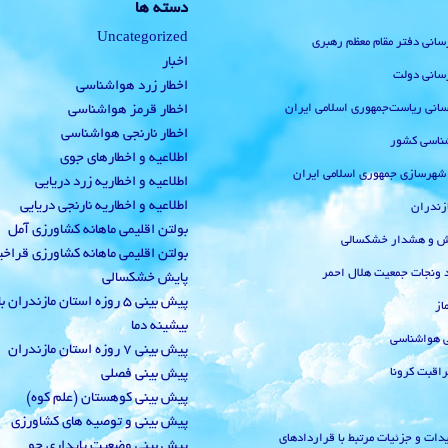
دسته ها
Uncategorized
رسانی دفتر مقام معظم رهبری
اخبار
رسانی دولت
اخطار زرد هواشناسی
‌رسانی ریاست‌جمهوری اسلامی ایران
اخطار قرمز هواشناسی
اخطار نارنجی هواشناسی
ناسی کشور
اطلاعیه و اخطارهای جوی
 شهرسازی جمهوری اسلامی ایران
اطلاعیه و اخطاریه زرد دریایی
اطلاعیه و اخطاریه نارنجی دریایی
زندران
بولتن اقلیمی ماهانه کشاورزی آمل
یش و هشدار خشکسالی
بولتن اقلیمی ماهانه کشاورزی قراخ
 ونجات جمعیت هلال احمر
پایش خشکسالی
پیش بینی 5 روزه استان مازندران
از
بیشینه دما
ی هواشناسی
پیش بینی 7 روزه استان مازندران
راقبت کرونا
پیش بینی فصلی
پیش بینی کوهستان (علم کوه)
پیش بینی و توصیه های کشاورزی
دات و جزئیات مرتبط با قراردادهای
پیش بینی وضعیت پایداری جو