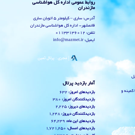
روابط عمومی اداره کل هواشناسی
مازندران
آدرس: ساری – کیلومتر 5 اتوبان ساری
قائمشهر- اداره کل هواشناسی مازندران
تلفن: 01133136012
ایمیل: info@mazmet.ir
یل
آمار بازدید پرتال
 با کمینه و
632
بازدیدهای امروز:
380
بازدیدکنندگان امروز:
2,225
بازدیدهای دیروز:
1,248
بازدیدکنندگان دیروز:
64,239
بازدیدهای این ماه:
1,721,250
بازدیدهای امسال: