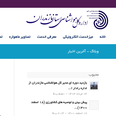
خانه
میزخدمت الکترونیکی
معرفی خدمت
تصاویر ماهواره
تص
وبلاگ - آخرین اخبار
محبوب
بازدید دوره ای مدیر کل هواشناسی مازندران از
اداره رادار ا...
04 مرداد 1403 - 5:51 ب.ظ
پیش بینی و توصیه های کشاورزی (18 اسفند
1400)...
18 اسفند 1400 - 2:14 ب.ظ