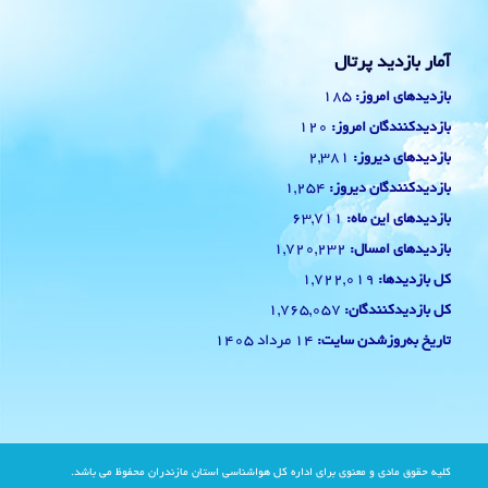
آمار بازدید پرتال
185
بازدیدهای امروز:
120
بازدیدکنندگان امروز:
2,381
بازدیدهای دیروز:
1,254
بازدیدکنندگان دیروز:
63,711
بازدیدهای این ماه:
1,720,232
بازدیدهای امسال:
1,722,019
کل بازدیدها:
1,765,057
کل بازدیدکنند‌گان:
14 مرداد 1405
تاریخ به‌روزشدن سایت:
کلیه حقوق مادی و معنوی برای اداره کل هواشناسی استان مازندران محفوظ می باشد.