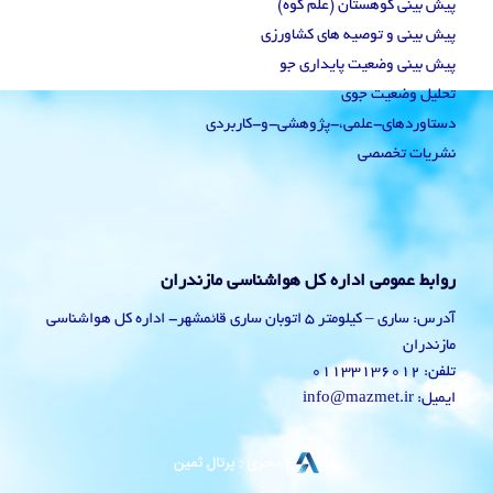
پیش بینی کوهستان (علم کوه)
پیش بینی و توصیه های کشاورزی
پیش بینی وضعیت پایداری جو
تحلیل وضعیت جوی
دستاوردهای-علمی،-پژوهشی-و-کاربردی
نشریات تخصصی
روابط عمومی اداره کل هواشناسی مازندران
آدرس: ساری – کیلومتر 5 اتوبان ساری قائمشهر- اداره کل هواشناسی
مازندران
تلفن: 01133136012
ایمیل: info@mazmet.ir