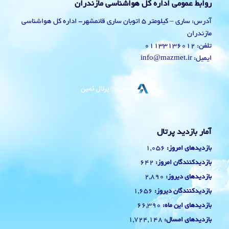
روابط عمومی اداره کل هواشناسی مازندران
آدرس: ساری – کیلومتر 5 اتوبان ساری قائمشهر- اداره کل هواشناسی
مازندران
تلفن: 01133136012
ایمیل: info@mazmet.ir
آمار بازدید پرتال
1,056
بازدیدهای امروز:
642
بازدیدکنندگان امروز:
2,890
بازدیدهای دیروز:
1,656
بازدیدکنندگان دیروز:
66,390
بازدیدهای این ماه:
1,724,148
بازدیدهای امسال: