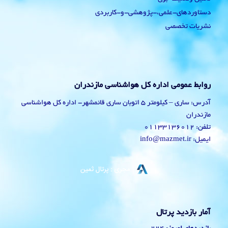
دستاوردهای-علمی،-پژوهشی-و-کاربردی
نشریات تخصصی
روابط عمومی اداره کل هواشناسی مازندران
آدرس: ساری – کیلومتر 5 اتوبان ساری قائمشهر- اداره کل هواشناسی
مازندران
تلفن: 01133136012
ایمیل: info@mazmet.ir
آمار بازدید پرتال