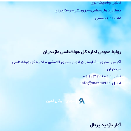
تحلیل وضعیت جوی
دستاوردهای-علمی،-پژوهشی-و-کاربردی
نشریات تخصصی
روابط عمومی اداره کل هواشناسی مازندران
آدرس: ساری – کیلومتر 5 اتوبان ساری قائمشهر- اداره کل هواشناسی
مازندران
تلفن: 01133136012
ایمیل: info@mazmet.ir
آمار بازدید پرتال