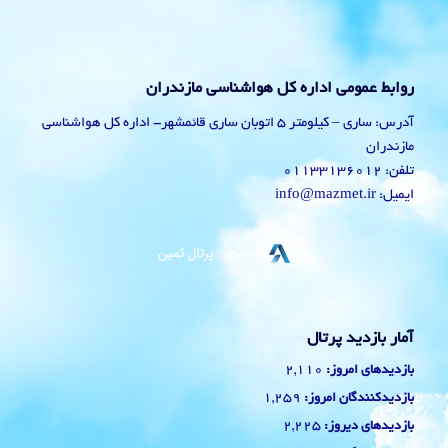
روابط عمومی اداره کل هواشناسی مازندران
آدرس: ساری – کیلومتر 5 اتوبان ساری قائمشهر- اداره کل هواشناسی
مازندران
تلفن: 01133136012
ایمیل: info@mazmet.ir
آمار بازدید پرتال
2,110
بازدیدهای امروز:
1,259
بازدیدکنندگان امروز:
2,225
بازدیدهای دیروز: