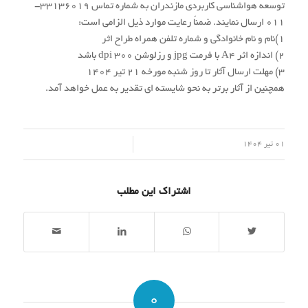
توسعه هواشناسی کاربردی مازندران به شماره تماس 33136019-
011 ارسال نمایند. ضمناً رعایت موارد ذیل الزامی است:
1)نام و نام خانوادگی و شماره تلفن همراه طراح اثر
2) اندازه اثر A4 با فرمت jpg و رزلوشن dpi 300 باشد
3) مهلت ارسال آثار تا روز شنبه مورخه 21 تیر 1404
همچنین از آثار برتر به نحو شایسته ای تقدیر به عمل خواهد آمد.
/
01 تیر 1404
اشتراک این مطلب
0