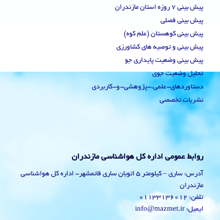
پیش بینی 7 روزه استان مازندران
پیش بینی فصلی
پیش بینی کوهستان (علم کوه)
پیش بینی و توصیه های کشاورزی
پیش بینی وضعیت پایداری جو
تحلیل وضعیت جوی
دستاوردهای-علمی،-پژوهشی-و-کاربردی
نشریات تخصصی
روابط عمومی اداره کل هواشناسی مازندران
آدرس: ساری – کیلومتر 5 اتوبان ساری قائمشهر- اداره کل هواشناسی
مازندران
تلفن: 01133136012
ایمیل: info@mazmet.ir