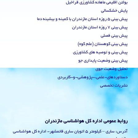
بولتن اقلیمی ماهانه کشاورزی قراخیل
پایش خشکسالی
پیش بینی 5 روزه استان مازندران با کمینه و بیشینه دما
پیش بینی 7 روزه استان مازندران
پیش بینی فصلی
پیش بینی کوهستان (علم کوه)
پیش بینی و توصیه های کشاورزی
پیش بینی وضعیت پایداری جو
تحلیل وضعیت جوی
دستاوردهای-علمی،-پژوهشی-و-کاربردی
نشریات تخصصی
روابط عمومی اداره کل هواشناسی مازندران
آدرس: ساری – کیلومتر 5 اتوبان ساری قائمشهر- اداره کل هواشناسی