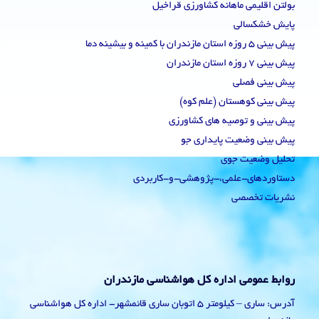
بولتن اقلیمی ماهانه کشاورزی قراخیل
پایش خشکسالی
پیش بینی 5 روزه استان مازندران با کمینه و بیشینه دما
پیش بینی 7 روزه استان مازندران
پیش بینی فصلی
پیش بینی کوهستان (علم کوه)
پیش بینی و توصیه های کشاورزی
پیش بینی وضعیت پایداری جو
تحلیل وضعیت جوی
دستاوردهای-علمی،-پژوهشی-و-کاربردی
نشریات تخصصی
روابط عمومی اداره کل هواشناسی مازندران
آدرس: ساری – کیلومتر 5 اتوبان ساری قائمشهر- اداره کل هواشناسی