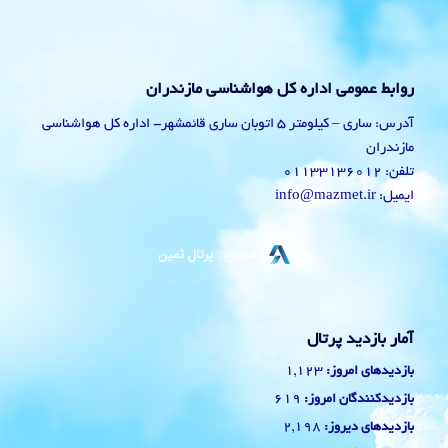
روابط عمومی اداره کل هواشناسی مازندران
آدرس: ساری – کیلومتر 5 اتوبان ساری قائمشهر- اداره کل هواشناسی
مازندران
تلفن: 01133136012
ایمیل: info@mazmet.ir
آمار بازدید پرتال
1,123
بازدیدهای امروز:
619
بازدیدکنندگان امروز:
2,198
بازدیدهای دیروز: