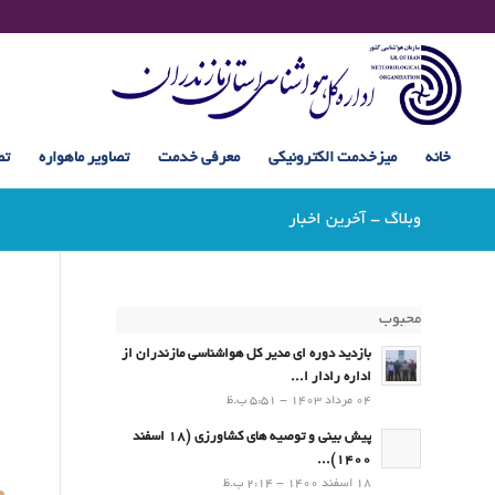
خانه
میزخدمت الکترونیکی
معرفی خدمت
تصاویر ماهواره
تص
وبلاگ - آخرین اخبار
محبوب
بازدید دوره ای مدیر کل هواشناسی مازندران از
اداره رادار ا...
04 مرداد 1403 - 5:51 ب.ظ
پیش بینی و توصیه های کشاورزی (18 اسفند
1400)...
18 اسفند 1400 - 2:14 ب.ظ