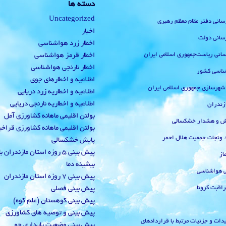
دسته ها
Uncategorized
رسانی دفتر مقام معظم رهبری
اخبار
رسانی دولت
اخطار زرد هواشناسی
‌رسانی ریاست‌جمهوری اسلامی ایران
اخطار قرمز هواشناسی
اخطار نارنجی هواشناسی
ناسی کشور
اطلاعیه و اخطارهای جوی
 شهرسازی جمهوری اسلامی ایران
اطلاعیه و اخطاریه زرد دریایی
اطلاعیه و اخطاریه نارنجی دریایی
زندران
بولتن اقلیمی ماهانه کشاورزی آمل
یش و هشدار خشکسالی
بولتن اقلیمی ماهانه کشاورزی قراخ
 ونجات جمعیت هلال احمر
پایش خشکسالی
پیش بینی 5 روزه استان مازندران
از
بیشینه دما
ی هواشناسی
پیش بینی 7 روزه استان مازندران
راقبت کرونا
پیش بینی فصلی
پیش بینی کوهستان (علم کوه)
پیش بینی و توصیه های کشاورزی
دات و جزئیات مرتبط با قراردادهای
پیش بینی وضعیت پایداری جو