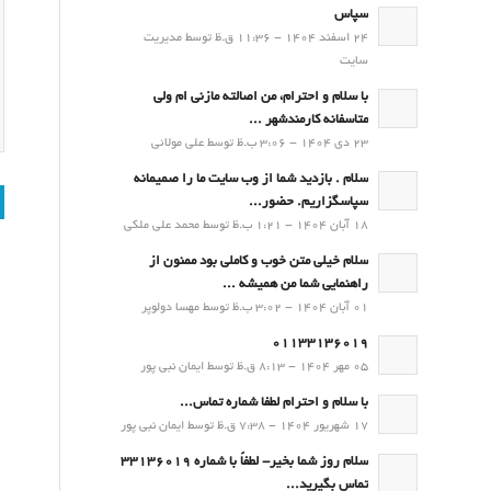
سپاس
24 اسفند 1404 - 11:36 ق.ظ توسط مدیریت
سایت
با سلام و احترام، من اصالته مازنی ام ولی
متاسفانه کارمندشهر ...
23 دی 1404 - 3:06 ب.ظ توسط علی مولائی
سلام . بازدید شما از وب سایت ما را صمیمانه
سپاسگزاریم. حضور...
18 آبان 1404 - 1:21 ب.ظ توسط محمد علی ملکی
سلام خیلی متن خوب و کاملی بود ممنون از
راهنمایی شما من همیشه ...
01 آبان 1404 - 3:02 ب.ظ توسط مهسا دولوپر
01133136019
05 مهر 1404 - 8:13 ق.ظ توسط ایمان نبی پور
با سلام و احترام لطفا شماره تماس...
17 شهریور 1404 - 7:38 ق.ظ توسط ایمان نبی پور
سلام روز شما بخیر- لطفاً با شماره 33136019
تماس بگیرید...