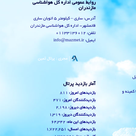
روابط عمومی اداره کل هواشناسی
مازندران
آدرس: ساری – کیلومتر 5 اتوبان ساری
قائمشهر- اداره کل هواشناسی مازندران
تلفن: 01133136012
ایمیل: info@mazmet.ir
یل
آمار بازدید پرتال
 با کمینه و
811
بازدیدهای امروز:
471
بازدیدکنندگان امروز:
2,198
بازدیدهای دیروز:
1,319
بازدیدکنندگان دیروز:
64,342
بازدیدهای این ماه:
1,722,251
بازدیدهای امسال: