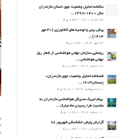
سالنامه تحلیل وضعیت جوی استان مازندران
سال 1400-1399...
24 خرداد 1401 - 6:33 ق.ظ
پیش بینی و توصیه های کشاورزی (30 مهر
۱۴۰۴)...
30 مهر 1404 - 2:23 ب.ظ
رونمایی سازمان جهانی هواشناسی از شعار روز
جهانی هواشناس...
12 اسفند 1402 - 2:43 ب.ظ
فصلنامه تحلیل وضعیت جوی مازندران-
زمستان۱۴۰۳...
01 اردیبهشت 1404 - 9:02 ق.ظ
.پيام تبريك مدیرکل هواشناسی مازندران به
مناسبت فرا رسيدن ماه مبارك ...
آ
11 اسفند 1403 - 10:26 ق.ظ
گزارش پایش خشکسالی شهریور 98
ح
31 خرداد 1400 - 1:44 ب.ظ
ح