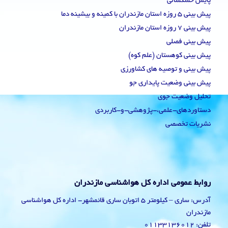
پایش خشکسالی
پیش بینی 5 روزه استان مازندران با کمینه و بیشینه دما
پیش بینی 7 روزه استان مازندران
پیش بینی فصلی
پیش بینی کوهستان (علم کوه)
پیش بینی و توصیه های کشاورزی
پیش بینی وضعیت پایداری جو
تحلیل وضعیت جوی
دستاوردهای-علمی،-پژوهشی-و-کاربردی
نشریات تخصصی
روابط عمومی اداره کل هواشناسی مازندران
آدرس: ساری – کیلومتر 5 اتوبان ساری قائمشهر- اداره کل هواشناسی
مازندران
تلفن: 01133136012