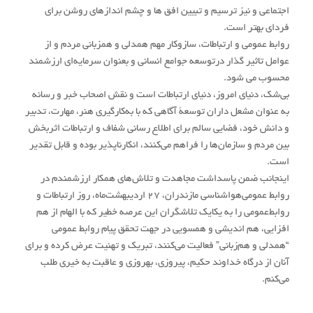
اجتماعی و نیز ترسیم و تبیین افق ها و چشم اندازهای روشن برای
فردای بهتر است.
روابط عمومی و ارتباطات، سازوکار مهم همدلی و همزبانی مردم و از
عوامل تاثیر گذار درتوسعه جوامع انسانی و بعنوان سرمایه‌ای ارزشمند
محسوب می شود.
بی‌شک، دنیای امروز، دنیای ارتباطات است و نقش اصحاب خبر و رسانه
به عنوان مشعل داران توسعۀ آگاهی که با به‌کارگیری هنر، مهارت، تدبیر
و دانش خود، فضایی سالم برای اطلاع رسانی شفاف و ارتباطات اثربخش
بین مردم و سازمان‌ها را فراهم می‌کنند، انکارناپذیر بوده و قابل تقدیر
است.
اینجانب ضمن پاسداشت مجاهدت و تلاش‌های همکار ارزشمندم در
روابط عمومی‌هواشناسی مازندران، ۲۷ اردیبهشت‌ماه، روز ارتباطات و
روابط‌عمومی را به یکایک تلاشگران این عرصه خطیر که با الهام از هم
افزایی، هم اندیشی و همسویی در جهت تحقق پیام روابط عمومی
“همدلی و هم‌زبانی” فعالیت می‌کنند، تبریک و تهنیت عرض کرده و برای
آنان از درگاه خداوند حکیم، پیروزی، بهروزی و عاقبت به خیری طلب
می‌کنم.