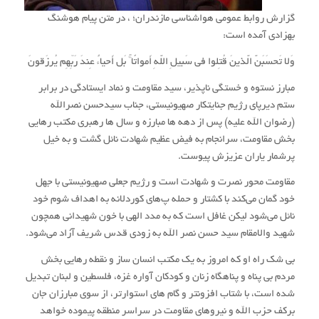
گزارش روابط عمومی هواشناسی مازندران؛ ، در متن پیام هوشنگ
بهزادی آمده است:
وَلا تَحسَبَنَّ الَّذینَ قُتِلوا فی سَبیلِ اللَّهِ أَمواتًا ۚ بَل أَحیاءٌ عِندَ رَبِّهِم یُرزَقونَ
مبارز نستوه و خستگی ناپذیر، سید مقاومت و نماد ایستادگی در برابر
ستم دیرپای رژیم جنایتکار صهیونیستی، جناب سیدحسن نصرالله
(رضوان الله علیه) پس از دهه ها مبارزه و سال ها رهبری مکتب رهایی
بخش مقاومت، سرانجام به فیض عظیم شهادت نائل گشت و به خیل
پرشمار یاران عزیزش پیوست.
مقاومت محور نصرت و شهادت است و رژیم جعلی صهیونیستی با جهل
خود گمان می‌کند با کشتار و حمله پ‌های کوردلانه به اهداف شوم خود
نائل می‌شود لیکن غافل است که به مدد الهی با خون شهیدانی همچون
شهید والامقام سید حسن نصر الله به زودی قدس شریف آزاد می‌شود.
بی شک راه او که امروز به یک مکتب انسان ساز و نقطه رهایی بخش
مردم بی پناه و پناهگاه زنان و کودکان آواره غزه، فلسطین و لبنان تبدیل
شده است، با شتاب افزونتر و گام های استوارتر، از سوی مبارزان جان
برکف حزب الله و نیروهای مقاومت در سراسر منطقه پیموده خواهد