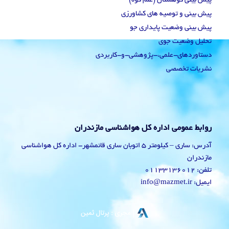
پیش بینی کوهستان (علم کوه)
پیش بینی و توصیه های کشاورزی
پیش بینی وضعیت پایداری جو
تحلیل وضعیت جوی
دستاوردهای-علمی،-پژوهشی-و-کاربردی
نشریات تخصصی
روابط عمومی اداره کل هواشناسی مازندران
آدرس: ساری – کیلومتر 5 اتوبان ساری قائمشهر- اداره کل هواشناسی
مازندران
تلفن: 01133136012
ایمیل: info@mazmet.ir