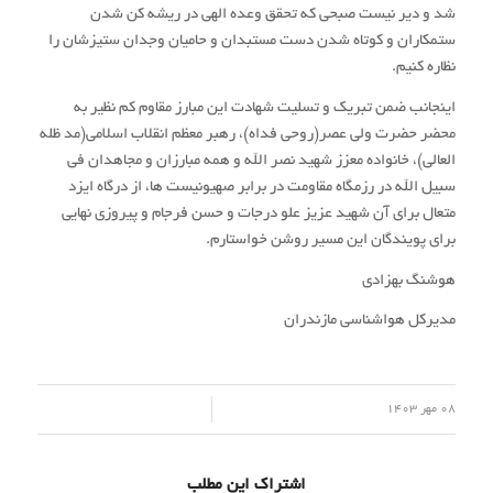
شد و دیر نیست صبحی که تحقق وعده الهی در ریشه کن شدن
ستمکاران و کوتاه شدن دست مستبدان و حامیان وجدان ستیزشان را
نظاره کنیم.
اینجانب ضمن تبریک و تسلیت شهادت این مبارز مقاوم کم نظیر به
محضر حضرت ولی عصر(روحی فداه)، رهبر معظم انقلاب اسلامی(مد ظله
العالی)، خانواده معزز شهید نصر الله و همه مبارزان و مجاهدان فی
سبیل الله در رزمگاه مقاومت در برابر صهیونیست ها، از درگاه ایزد
متعال برای آن شهید عزیز علو درجات و حسن فرجام و پیروزی نهایی
برای پویندگان این مسیر روشن خواستارم.
هوشنگ بهزادی
مدیرکل هواشناسی مازندران
/
08 مهر 1403
اشتراک این مطلب