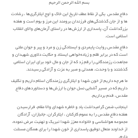
بسم الله الرحمن الرحیم
دفاع مقدس یکی از نقاط عطف تاریخ این خاک و اوج ایثارگری‌ها ، رشادت
ها و از جان گذشتگی‌های فرزندان برومند این مرز و بوم است و هفته
بزرگداشت آن، پاسداری از ارزش‌ها در راستای آرمان‌های والای انقلاب
اسلامی است.
دفاع مقدس روایت پایمردی و ایستادگی زن و مرد و پیر و جوان ملتی
است که در برابر ظلم و زیاده‌خواهی ایستاد و حکایت دلاوری شهیدان و
مجاهدت رزمندگانی را رقم زد که از جان و مال خود برای ایران اسلامی
گذشتند و با وحدت، همدلی و صبر به عزت و آزادگی رسیدند.
ما هرچه داریم از خون شهدا و ایثارگری رزمندگان اسلام داریم و تکلیف
داریم که در مسیر آشنایی نسل جوان با ارزش‌ها و دستاورد‌های دفاع
مقدس، قدم برداریم.
اینجانب ضمن گرامیداشت یاد و خاطره شهدای والا مقام، فرارسیدن
هفته دفاع مقدس را به عموم کارکنان ، ایثارگران، جانبازان، آزادگان
مجموعه هواشناسی و خانواده معزز شهدا تبریک و تهنیت عرض نموده،
از خداوند متعال توفیق پاسداری از خون شهدا را برای همگان مسئلت
دارم.