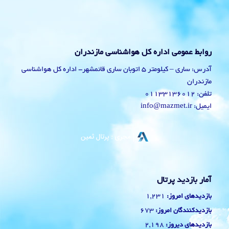
روابط عمومی اداره کل هواشناسی مازندران
آدرس: ساری – کیلومتر 5 اتوبان ساری قائمشهر- اداره کل هواشناسی
مازندران
تلفن: 01133136012
ایمیل: info@mazmet.ir
آمار بازدید پرتال
1,231
بازدیدهای امروز:
673
بازدیدکنندگان امروز:
2,198
بازدیدهای دیروز: