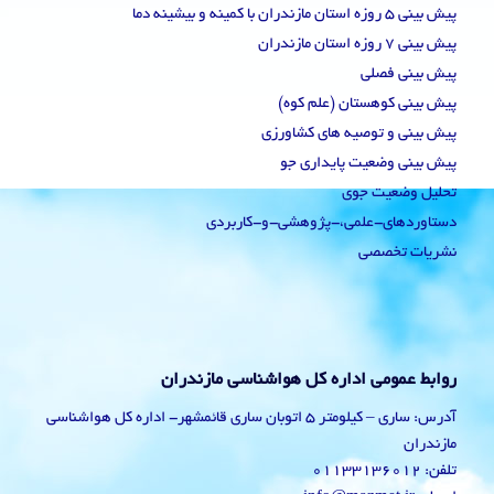
پیش بینی 5 روزه استان مازندران با کمینه و بیشینه دما
پیش بینی 7 روزه استان مازندران
پیش بینی فصلی
پیش بینی کوهستان (علم کوه)
پیش بینی و توصیه های کشاورزی
پیش بینی وضعیت پایداری جو
تحلیل وضعیت جوی
دستاوردهای-علمی،-پژوهشی-و-کاربردی
نشریات تخصصی
روابط عمومی اداره کل هواشناسی مازندران
آدرس: ساری – کیلومتر 5 اتوبان ساری قائمشهر- اداره کل هواشناسی
مازندران
تلفن: 01133136012