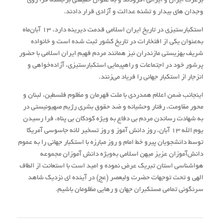
برعزت ایران و ایرانی افزودند و به عنوان حقیقتی برجسته فرا روی
وجدان های بیدار و تشنه عدالت و آزادی قرار دادند.
استکبارستیزی در تاریخ ایران اسلامی قدمت دیرینه دارد، ۱۳ آبان‌ماه
به‌عنوان یکی از افتخارات در تاریخ کشور ثبت شده است و خانواده
شریف بهزیستی مازندران نیز همانند مردم فهیم ایران اسلامی با حضور
پرشور خود در اجتماعات و راهپیمایی استکبارستیزی، آزاده‌خواهی و
انزجار از استکبار جهانی را فریاد می‌زنند.
اینجانب ضمن اعلام همدردی با ملت قهرمان و مظلوم فلسطین، لبنان و
محور مقاومت، رفتار وحشیانه و ضد حقوق بشری رژیم صهیونیستی در
به شهادت رساندن مردم بی دفاع به ویژه کودکان بی پناه، فرا رسیدن
یوم الله ۱۳ آبان، روز دانش آموز و روز تسخیر لانه جاسوسی آمریکا
توسط دانشجویان پیرو خط امام و روز مبارزه با استکبار جهانی را به عموم
دانش‌آموزان عزیز میهن اسلامی به‌ویژه دانش آموزان مجموعه
هواشناسی استان تبریک عرض نموده و امید است با استعانت از الطاف
الهی و تحت توجهات حضرت ولیعصر (عج) در آینده ای نزدیک شاهد
سرنگونی تمامی مستکبران جهان و رهایی مظلومان باشیم.