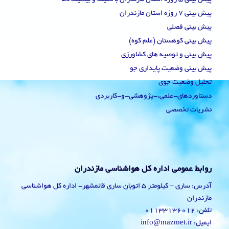
پیش بینی 7 روزه استان مازندران
پیش بینی فصلی
پیش بینی کوهستان (علم کوه)
پیش بینی و توصیه های کشاورزی
پیش بینی وضعیت پایداری جو
تحلیل وضعیت جوی
دستاوردهای-علمی،-پژوهشی-و-کاربردی
نشریات تخصصی
روابط عمومی اداره کل هواشناسی مازندران
آدرس: ساری – کیلومتر 5 اتوبان ساری قائمشهر- اداره کل هواشناسی
مازندران
تلفن: 01133136012
ایمیل: info@mazmet.ir