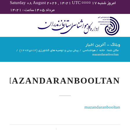
Saturday 08 August 2026 , 14:21 UTC ¤¤¤¤ امروز شنبه ۱۷
مرداد ۱۴۰۵ساعت : ۱۴:۲۱
وبلاگ - آخرین اخبار
مکان شما:
خانه
/
هواشناسی
/
پیش بینی و توصیه های کشاورزی (12دی۱۴۰۳)
/
mazandaranbooltan
MAZANDARANBOOLTAN
mazandaranbooltan