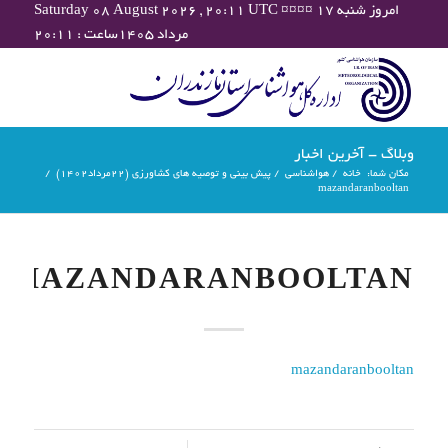
Saturday 08 August 2026 , 20:11 UTC ¤¤¤¤ امروز شنبه ۱۷
مرداد ۱۴۰۵ساعت : ۲۰:۱۱
وبلاگ - آخرین اخبار
مکان شما:
خانه
/
هواشناسی
/
پیش بینی و توصیه های کشاورزی (22مرداد۱۴۰۲)
/
mazandaranbooltan
MAZANDARANBOOLTAN
mazandaranbooltan