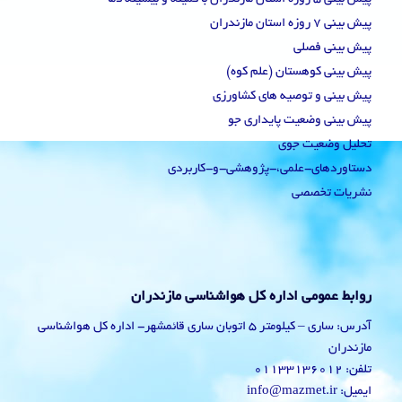
پیش بینی 7 روزه استان مازندران
پیش بینی فصلی
پیش بینی کوهستان (علم کوه)
پیش بینی و توصیه های کشاورزی
پیش بینی وضعیت پایداری جو
تحلیل وضعیت جوی
دستاوردهای-علمی،-پژوهشی-و-کاربردی
نشریات تخصصی
روابط عمومی اداره کل هواشناسی مازندران
آدرس: ساری – کیلومتر 5 اتوبان ساری قائمشهر- اداره کل هواشناسی
مازندران
تلفن: 01133136012
ایمیل: info@mazmet.ir