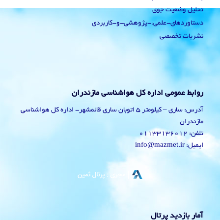
تحلیل وضعیت جوی
دستاوردهای-علمی،-پژوهشی-و-کاربردی
نشریات تخصصی
روابط عمومی اداره کل هواشناسی مازندران
آدرس: ساری – کیلومتر 5 اتوبان ساری قائمشهر- اداره کل هواشناسی
مازندران
تلفن: 01133136012
ایمیل: info@mazmet.ir
آمار بازدید پرتال