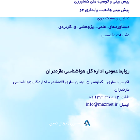
پیش بینی و توصیه های کشاورزی
پیش بینی وضعیت پایداری جو
تحلیل وضعیت جوی
دستاوردهای-علمی،-پژوهشی-و-کاربردی
نشریات تخصصی
روابط عمومی اداره کل هواشناسی مازندران
آدرس: ساری – کیلومتر 5 اتوبان ساری قائمشهر- اداره کل هواشناسی
مازندران
تلفن: 01133136012
ایمیل: info@mazmet.ir