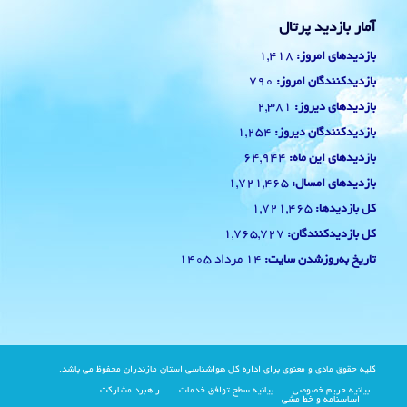
آمار بازدید پرتال
1,418
بازدیدهای امروز:
790
بازدیدکنندگان امروز:
2,381
بازدیدهای دیروز:
1,254
بازدیدکنندگان دیروز:
64,944
بازدیدهای این ماه:
1,721,465
بازدیدهای امسال:
1,721,465
کل بازدیدها:
1,765,727
کل بازدیدکنند‌گان:
14 مرداد 1405
تاریخ به‌روزشدن سایت:
کلیه حقوق مادی و معنوی برای اداره کل هواشناسی استان مازندران محفوظ می باشد.
بیانیه حریم خصوصی
بیانیه سطح توافق خدمات
راهبرد مشارکت
اساسنامه و خط مشی