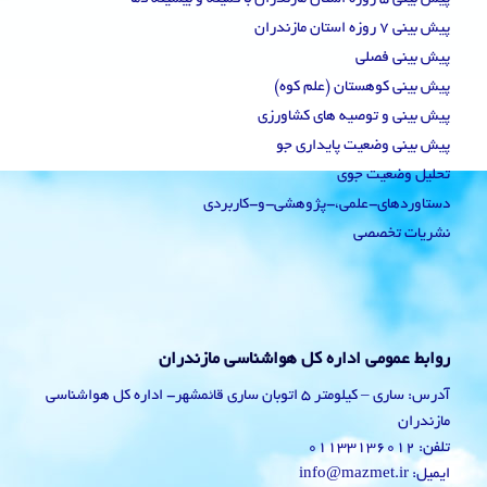
پیش بینی 7 روزه استان مازندران
پیش بینی فصلی
پیش بینی کوهستان (علم کوه)
پیش بینی و توصیه های کشاورزی
پیش بینی وضعیت پایداری جو
تحلیل وضعیت جوی
دستاوردهای-علمی،-پژوهشی-و-کاربردی
نشریات تخصصی
روابط عمومی اداره کل هواشناسی مازندران
آدرس: ساری – کیلومتر 5 اتوبان ساری قائمشهر- اداره کل هواشناسی
مازندران
تلفن: 01133136012
ایمیل: info@mazmet.ir