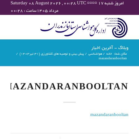
Saturday 08 August 2026 , 00:28 UTC ¤¤¤¤ امروز شنبه ۱۷
مرداد ۱۴۰۵ساعت : ۰۰:۲۸
وبلاگ - آخرین اخبار
مکان شما:
خانه
/
هواشناسی
/
پیش بینی و توصیه های کشاورزی (31 تیر۱۴۰۳)
/
mazandaranbooltan
MAZANDARANBOOLTAN
mazandaranbooltan