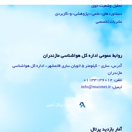
تحلیل وضعیت جوی
دستاوردهای-علمی،-پژوهشی-و-کاربردی
نشریات تخصصی
روابط عمومی اداره کل هواشناسی مازندران
آدرس: ساری – کیلومتر 5 اتوبان ساری قائمشهر- اداره کل هواشناسی
مازندران
تلفن: 01133136012
ایمیل: info@mazmet.ir
آمار بازدید پرتال