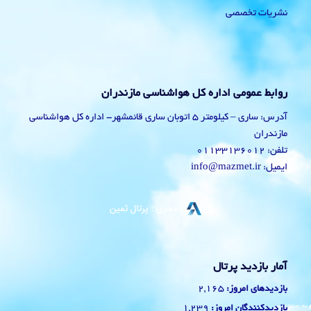
نشریات تخصصی
روابط عمومی اداره کل هواشناسی مازندران
آدرس: ساری – کیلومتر 5 اتوبان ساری قائمشهر- اداره کل هواشناسی
مازندران
تلفن: 01133136012
ایمیل: info@mazmet.ir
آمار بازدید پرتال
2,165
بازدیدهای امروز:
1,239
بازدیدکنندگان امروز: