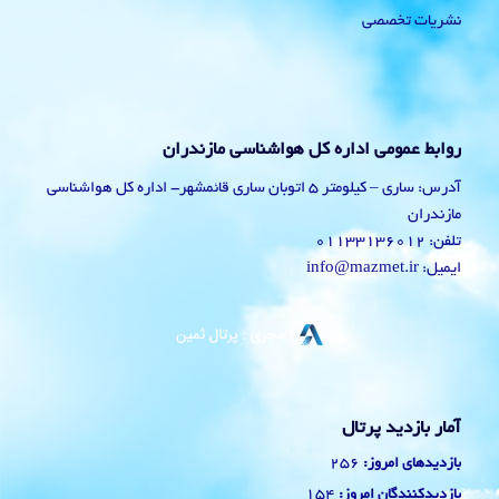
نشریات تخصصی
روابط عمومی اداره کل هواشناسی مازندران
آدرس: ساری – کیلومتر 5 اتوبان ساری قائمشهر- اداره کل هواشناسی
مازندران
تلفن: 01133136012
ایمیل: info@mazmet.ir
آمار بازدید پرتال
256
بازدیدهای امروز:
154
بازدیدکنندگان امروز: