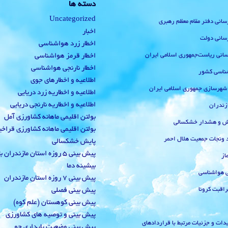
دسته ها
Uncategorized
رسانی دفتر مقام معظم رهبری
اخبار
رسانی دولت
اخطار زرد هواشناسی
‌رسانی ریاست‌جمهوری اسلامی ایران
اخطار قرمز هواشناسی
اخطار نارنجی هواشناسی
ناسی کشور
اطلاعیه و اخطارهای جوی
 شهرسازی جمهوری اسلامی ایران
اطلاعیه و اخطاریه زرد دریایی
اطلاعیه و اخطاریه نارنجی دریایی
زندران
بولتن اقلیمی ماهانه کشاورزی آمل
یش و هشدار خشکسالی
بولتن اقلیمی ماهانه کشاورزی قراخ
 ونجات جمعیت هلال احمر
پایش خشکسالی
پیش بینی 5 روزه استان مازندران
از
بیشینه دما
ی هواشناسی
پیش بینی 7 روزه استان مازندران
راقبت کرونا
پیش بینی فصلی
پیش بینی کوهستان (علم کوه)
پیش بینی و توصیه های کشاورزی
دات و جزئیات مرتبط با قراردادهای
پیش بینی وضعیت پایداری جو