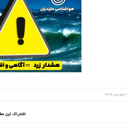
/
وردین 1404
اشتراک این مط