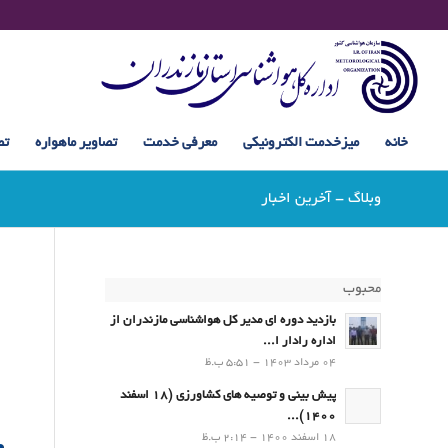
خانه
میزخدمت الکترونیکی
معرفی خدمت
تصاویر ماهواره
تص
وبلاگ - آخرین اخبار
محبوب
بازدید دوره ای مدیر کل هواشناسی مازندران از
اداره رادار ا...
04 مرداد 1403 - 5:51 ب.ظ
پیش بینی و توصیه های کشاورزی (18 اسفند
1400)...
18 اسفند 1400 - 2:14 ب.ظ