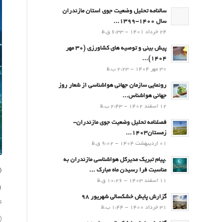
سالنامه تحلیل وضعیت جوی استان مازندران
سال 1400-1399...
24 خرداد 1401 - 6:33 ق.ظ
پیش بینی و توصیه های کشاورزی (30 مهر
۱۴۰۴)...
30 مهر 1404 - 2:23 ب.ظ
رونمایی سازمان جهانی هواشناسی از شعار روز
جهانی هواشناس...
12 اسفند 1402 - 2:43 ب.ظ
فصلنامه تحلیل وضعیت جوی مازندران-
زمستان۱۴۰۳...
01 اردیبهشت 1404 - 9:02 ق.ظ
.پيام تبريك مدیرکل هواشناسی مازندران به
مناسبت فرا رسيدن ماه مبارك ...
۰۴
11 اسفند 1403 - 10:26 ق.ظ

گزارش پایش خشکسالی شهریور 98
ا
31 خرداد 1400 - 1:44 ب.ظ
04