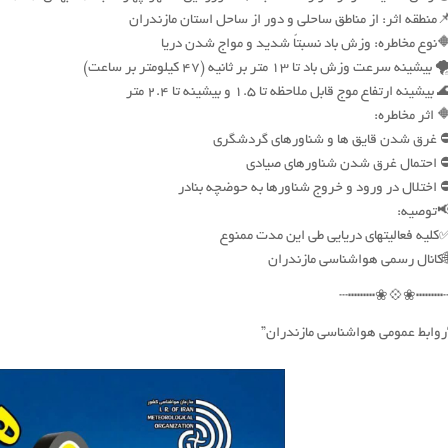
منطقه اثر: از مناطق ساحلی و دور از ساحل استان مازندران
نوع مخاطره: وزش باد نسبتاً شدید و مواج شدن دریا
 بیشینه سرعت وزش باد تا 13 متر بر ثانیه (47 کیلومتر بر ساعت)
 بیشینه ارتفاع موج قابل ملاحظه تا 1.5 و بیشینه تا 2.4 متر
 اثر مخاطره:
️ غرق شدن قایق ها و شناورهای گردشگری
️ احتمال غرق شدن شناورهای صیادی
️ اختلال در ورود و خروج شناورها به حوضچه بنادر
توصیه:
کلیه فعالیتهای دریایی طی این مدت ممنوع
کانال رسمی هواشناسی مازندران
┄┅┅┅❀💠❀┅┅┅
روابط عمومی هواشناسی مازندران”