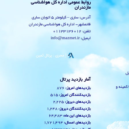
روابط عمومی اداره کل هواشناسی
مازندران
آدرس: ساری – کیلومتر 5 اتوبان ساری
قائمشهر- اداره کل هواشناسی مازندران
تلفن: 01133136012
ایمیل: info@mazmet.ir
یل
آمار بازدید پرتال
 با کمینه و
876
بازدیدهای امروز:
515
بازدیدکنندگان امروز:
2,225
بازدیدهای دیروز:
1,248
بازدیدکنندگان دیروز:
64,483
بازدیدهای این ماه:
1,721,494
بازدیدهای امسال: