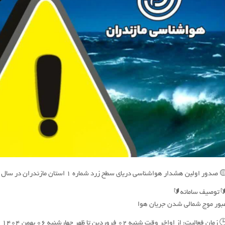
🟡 صدور اولین هشدار هواشناسی دریای سطح زرد شماره 1 استان مازندران در سال ۱۴
🔰توصیف سامانه
عبور موج شمالی شدن جریان هو
🕒 زمان فعالیت: از اواخر وقت شنبه 02 فروردین تا ظهر چهارشنبه 06 بهمن 14