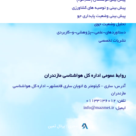
پیش بینی و توصیه های کشاورزی
پیش بینی وضعیت پایداری جو
تحلیل وضعیت جوی
دستاوردهای-علمی،-پژوهشی-و-کاربردی
نشریات تخصصی
روابط عمومی اداره کل هواشناسی مازندران
آدرس: ساری – کیلومتر 5 اتوبان ساری قائمشهر- اداره کل هواشناسی
مازندران
تلفن: 01133136012
ایمیل: info@mazmet.ir