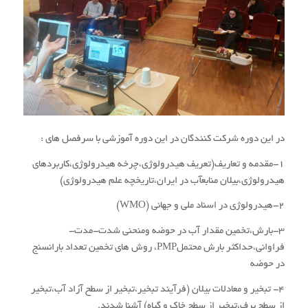
در این دوره شرکت کنندگان در این دوره آموزشی با سرفصل های :
1-مقدمه و تعاریف(تعریف هیدرولوژی،چرخه هیدرولوژی،کاربردهای
هیدرولوژی،بیلان منابعآب در ایران،تاریخچه علم هیدرولوژی)
2-هیدرولوژی در اسناد ملی و جهانی (WMO)
3-بارش،تخمین مقدار آب در حوضه ومنحنی شدت-مدت-
فراوانی،حداکثر بارش محتملPMP، روش های تخمین تعداد بارانسنج
در حوضه
4- تبخیر و معادلات بیلان (فرآیند تبخیر،تبخیر از سطح آزاد آب،تبخیر
از سطح برف،تبخیر از سطح خاک و گیاه) آشنا شدند.