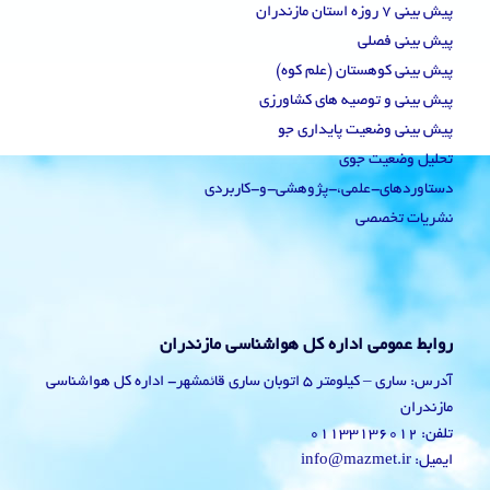
پیش بینی 7 روزه استان مازندران
پیش بینی فصلی
پیش بینی کوهستان (علم کوه)
پیش بینی و توصیه های کشاورزی
پیش بینی وضعیت پایداری جو
تحلیل وضعیت جوی
دستاوردهای-علمی،-پژوهشی-و-کاربردی
نشریات تخصصی
روابط عمومی اداره کل هواشناسی مازندران
آدرس: ساری – کیلومتر 5 اتوبان ساری قائمشهر- اداره کل هواشناسی
مازندران
تلفن: 01133136012
ایمیل: info@mazmet.ir