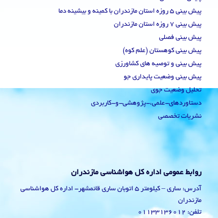
پیش بینی 5 روزه استان مازندران با کمینه و بیشینه دما
پیش بینی 7 روزه استان مازندران
پیش بینی فصلی
پیش بینی کوهستان (علم کوه)
پیش بینی و توصیه های کشاورزی
پیش بینی وضعیت پایداری جو
تحلیل وضعیت جوی
دستاوردهای-علمی،-پژوهشی-و-کاربردی
نشریات تخصصی
روابط عمومی اداره کل هواشناسی مازندران
آدرس: ساری – کیلومتر 5 اتوبان ساری قائمشهر- اداره کل هواشناسی
مازندران
تلفن: 01133136012