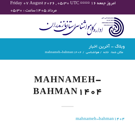
Friday 07 August 2026 , 05:30 UTC ¤¤¤¤ امروز جمعه ۱۶
مرداد ۱۴۰۵ساعت : ۰۵:۳۰
وبلاگ - آخرین اخبار
مکان شما:
خانه
/
هواشناسی
/
mahnameh-bahman1404
MAHNAMEH-
BAHMAN1404
mahnameh-bahman1404