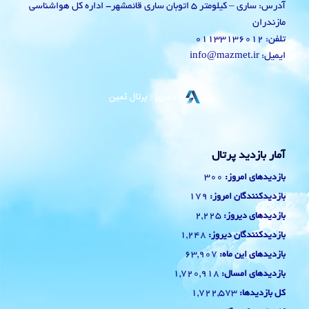
آدرس: ساری – کیلومتر 5 اتوبان ساری قائمشهر- اداره کل هواشناسی
مازندران
تلفن: 01133136012
ایمیل: info@mazmet.ir
آمار بازدید پرتال
300
بازدیدهای امروز:
179
بازدیدکنندگان امروز:
2,225
بازدیدهای دیروز:
1,248
بازدیدکنندگان دیروز:
63,907
بازدیدهای این ماه:
1,720,918
بازدیدهای امسال:
1,722,573
کل بازدیدها: